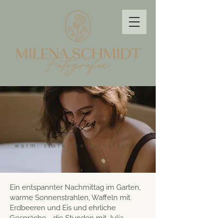
Julia
warm. stark. wertschätzend.
Ein entspannter Nachmittag im Garten,
warme Sonnenstrahlen, Waffeln mit
Erdbeeren und Eis und ehrliche