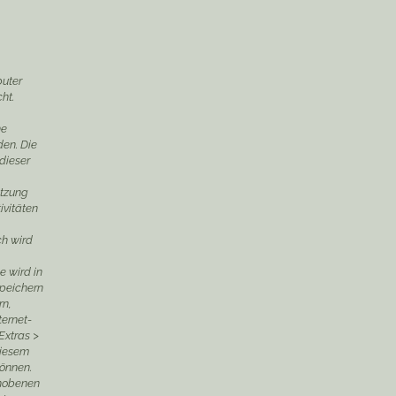
puter
ht.
he
en. Die
dieser
utzung
ivitäten
ch wird
e wird in
Speichern
rn,
ternet-
'Extras >
diesem
können.
rhobenen