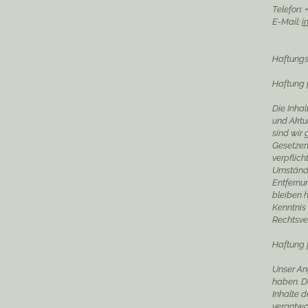
Telefon:
E-Mail:
i
Haftungs
Haftung f
Die Inhal
und Aktu
sind wir
Gesetzen 
verpflic
Umständen
Entfernu
bleiben h
Kenntnis
Rechtsve
Haftung f
Unser Ang
haben. D
Inhalte d
verantwor