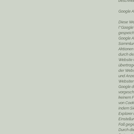
beschrie
Google 
Diese We
(''Google
gespeich
Google A
Sammlung
Aktionen
durch de
Website (
übertrag
der Webs
und Anze
Websiten
Google d
vorgeschr
keinem F
von Cook
indem Sie
Explorer 
Einstellu
Fall geg
Durch di