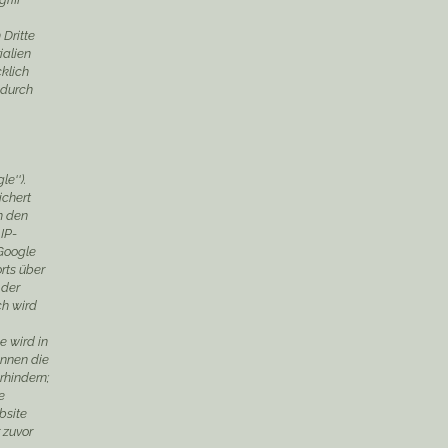
Dritte
ialien
cklich
 durch
e'').
ichert
h den
IP-
 Google
rts über
 der
ch wird
e wird in
önnen die
rhindern;
e
bsite
 zuvor