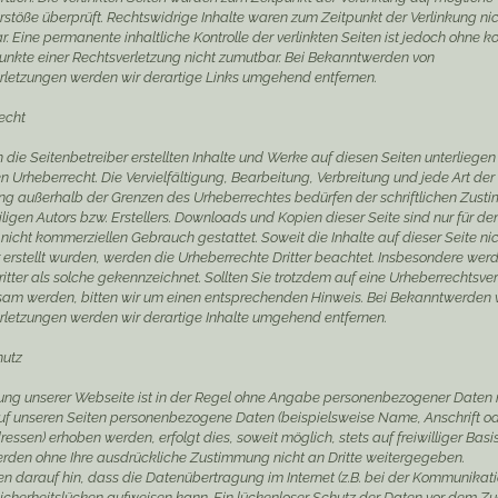
rstöße überprüft. Rechtswidrige Inhalte waren zum Zeitpunkt der Verlinkung ni
. Eine permanente inhaltliche Kontrolle der verlinkten Seiten ist jedoch ohne k
unkte einer Rechtsverletzung nicht zumutbar. Bei Bekanntwerden von
rletzungen werden wir derartige Links umgehend entfernen.
echt
 die Seitenbetreiber erstellten Inhalte und Werke auf diesen Seiten unterliege
 Urheberrecht. Die Vervielfältigung, Bearbeitung, Verbreitung und jede Art der
ng außerhalb der Grenzen des Urheberrechtes bedürfen der schriftlichen Zus
ligen Autors bzw. Erstellers. Downloads und Kopien dieser Seite sind nur für de
 nicht kommerziellen Gebrauch gestattet. Soweit die Inhalte auf dieser Seite ni
r erstellt wurden, werden die Urheberrechte Dritter beachtet. Insbesondere wer
ritter als solche gekennzeichnet. Sollten Sie trotzdem auf eine Urheberrechtsve
am werden, bitten wir um einen entsprechenden Hinweis. Bei Bekanntwerden 
rletzungen werden wir derartige Inhalte umgehend entfernen.
hutz
ung unserer Webseite ist in der Regel ohne Angabe personenbezogener Daten 
uf unseren Seiten personenbezogene Daten (beispielsweise Name, Anschrift o
essen) erhoben werden, erfolgt dies, soweit möglich, stets auf freiwilliger Basi
rden ohne Ihre ausdrückliche Zustimmung nicht an Dritte weitergegeben.
en darauf hin, dass die Datenübertragung im Internet (z.B. bei der Kommunikat
Sicherheitslücken aufweisen kann. Ein lückenloser Schutz der Daten vor dem Zug