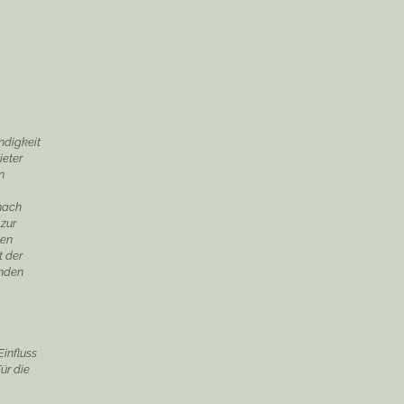
ändigkeit
ieter
n
 nach
 zur
zen
t der
enden
Einfluss
ür die