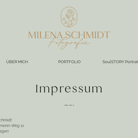
ÜBER MICH
PORTFOLIO
SoulSTORY Portrai
Impressum
gaben gemäß § 5 TM
chmidt
ßmann-Weg 11
iegen