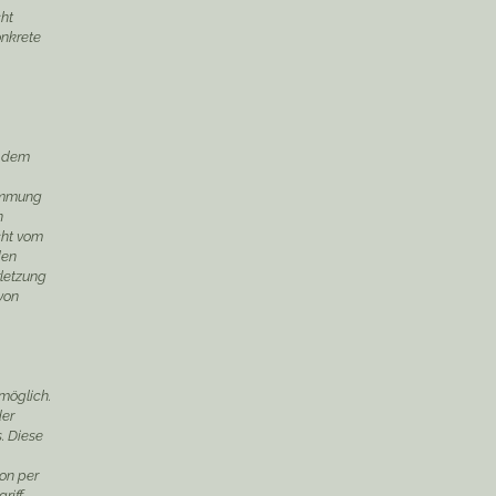
cht
onkrete
n dem
timmung
n
cht vom
den
rletzung
von
möglich.
der
s. Diese
ion per
riff