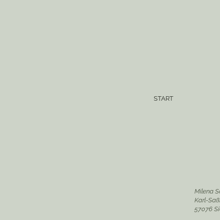
START
An
Milena S
Karl-Sa
57076 S