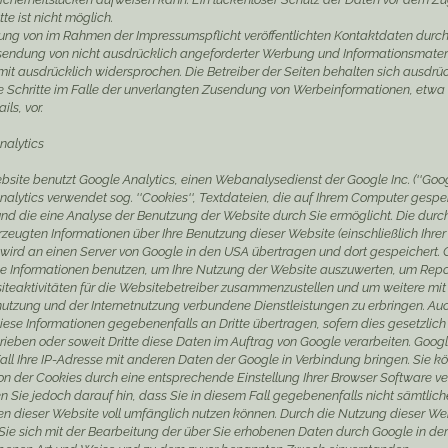
tte ist nicht möglich.
ung von im Rahmen der Impressumspflicht veröffentlichten Kontaktdaten durch 
sendung von nicht ausdrücklich angeforderter Werbung und Informationsmater
mit ausdrücklich widersprochen. Die Betreiber der Seiten behalten sich ausdrü
he Schritte im Falle der unverlangten Zusendung von Werbeinformationen, etwa
ls, vor.
nalytics
site benutzt Google Analytics, einen Webanalysedienst der Google Inc. (''Googl
alytics verwendet sog. ''Cookies'', Textdateien, die auf Ihrem Computer gespe
nd die eine Analyse der Benutzung der Website durch Sie ermöglicht. Die durc
zeugten Informationen über Ihre Benutzung dieser Website (einschließlich Ihrer 
 wird an einen Server von Google in den USA übertragen und dort gespeichert.
se Informationen benutzen, um Ihre Nutzung der Website auszuwerten, um Repo
iteaktivitäten für die Websitebetreiber zusammenzustellen und um weitere mit
utzung und der Internetnutzung verbundene Dienstleistungen zu erbringen. Au
iese Informationen gegebenenfalls an Dritte übertragen, sofern dies gesetzlich
ieben oder soweit Dritte diese Daten im Auftrag von Google verarbeiten. Googl
all Ihre IP-Adresse mit anderen Daten der Google in Verbindung bringen. Sie k
ion der Cookies durch eine entsprechende Einstellung Ihrer Browser Software ve
n Sie jedoch darauf hin, dass Sie in diesem Fall gegebenenfalls nicht sämtlich
en dieser Website voll umfänglich nutzen können. Durch die Nutzung dieser We
 Sie sich mit der Bearbeitung der über Sie erhobenen Daten durch Google in der