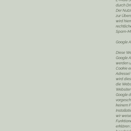
durch Dri
Der Nutz
zur Über
wird hier
rechtlic
Spam-Mai
Google A
Diese Web
Google An
werden u
Cookie er
Adresse)
wird die
die Webs
Websiten
Google d
vorgeschr
keinem F
Installat
wir weise
Funktion
erklären