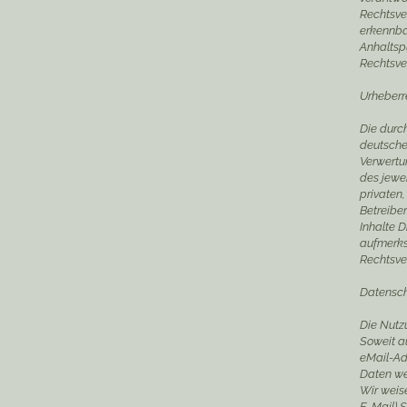
Rechtsve
erkennbar
Anhaltsp
Rechtsve
Urheberr
Die durch
deutschen
Verwertu
des jewei
privaten,
Betreibe
Inhalte D
aufmerks
Rechtsve
Datensc
Die Nutz
Soweit a
eMail-Adr
Daten we
Wir weis
E-Mail) 