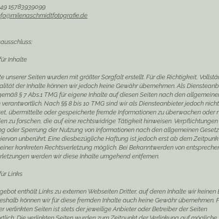
 +49 15783939099
nfo@milenaschmidtfotografie.de
ausschluss:
ür Inhalte
te unserer Seiten wurden mit größter Sorgfalt erstellt. Für die Richtigkeit, Vollst
alität der Inhalte können wir jedoch keine Gewähr übernehmen. Als Diensteanb
 gemäß § 7 Abs.1 TMG für eigene Inhalte auf diesen Seiten nach den allgemeine
verantwortlich. Nach §§ 8 bis 10 TMG sind wir als Diensteanbieter jedoch nicht
htet, übermittelte oder gespeicherte fremde Informationen zu überwachen oder
 zu forschen, die auf eine rechtswidrige Tätigkeit hinweisen. Verpflichtungen
ng oder Sperrung der Nutzung von Informationen nach den allgemeinen Geset
iervon unberührt. Eine diesbezügliche Haftung ist jedoch erst ab dem Zeitpunk
 einer konkreten Rechtsverletzung möglich. Bei Bekanntwerden von entsprech
rletzungen werden wir diese Inhalte umgehend entfernen.
ür Links
ebot enthält Links zu externen Webseiten Dritter, auf deren Inhalte wir keinen 
eshalb können wir für diese fremden Inhalte auch keine Gewähr übernehmen. F
er verlinkten Seiten ist stets der jeweilige Anbieter oder Betreiber der Seiten
tlich. Die verlinkten Seiten wurden zum Zeitpunkt der Verlinkung auf mögliche