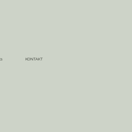
ts
KONTAKT
G