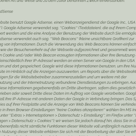
benen Art und Weise und zu dem zuvor benannten Zweck einverstanden.
AdSense
bsite benutzt Google Adsense, einen Webanzeigendienst der Google Inc., USA
''). Google Adsense verwendet sog. ''Cookies'' (Textdateien), die auf Ihrem Com
ert werden und die eine Analyse der Benutzung der Website durch Sie ermöglic
dsense verwendet auch sog. ''Web Beacons'' (kleine unsichtbare Grafiken) zur
 von Informationen. Durch die Verwendung des Web Beacons können einfac
 wie der Besucherverkehr auf der Webseite aufgezeichnet und gesammelt werd
n Cookie und/oder Web Beacon erzeugten Informationen über Ihre Benutzung 
einschließlich Ihrer IP-Adresse) werden an einen Server von Google in den USA
en und dort gespeichert. Google wird diese Informationen benutzen, um Ihre N
ite im Hinblick auf die Anzeigen auszuwerten, um Reports über die Websiteakt
igen für die Websitebetreiber zusammenzustellen und um weitere mit der
utzung und der Internetnutzung verbundene Dienstleistungen zu erbringen. Au
iese Informationen gegebenenfalls an Dritte übertragen, sofern dies gesetzlich
ieben oder soweit Dritte diese Daten im Auftrag von Google verarbeiten. Googl
all Ihre IP-Adresse mit anderen Daten der Google in Verbindung bringen. Das 
ies auf Ihrer Festplatte und die Anzeige von Web Beacons können Sie verhinde
 in Ihren Browser-Einstellungen ''keine Cookies akzeptieren'' wählen (Im MS In
unter ''Extras > Internetoptionen > Datenschutz > Einstellung''; im Firefox unter '
ngen > Datenschutz > Cookies''); wir weisen Sie jedoch darauf hin, dass Sie in 
ebenenfalls nicht sämtliche Funktionen dieser Website voll umfänglich nutzen 
e Nutzung dieser Website erklären Sie sich mit der Bearbeitung der über Sie e